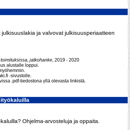
 julkisuuslakia ja valvovat julkisuusperiaatteen
 toimituksissa, jatkohanke
, 2019 - 2020
us alustalle loppui.
la myöhemmin.
.fi -sivustolle.
ssa .pdf-tiedostona yllä olevasta linkistä.
työkaluilla
ökaluilla? Ohjelma-arvosteluja ja oppaita.