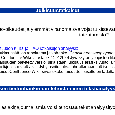
Julkisuusratkaisut
to-oikeudet ja ylemmät viranomaisvalvojat tulkitsevat
toteutumista?
kisuuden KHO- ja HAO-ratkaisujen analyysiä.
utkimussäätiön rahoittama jatkohanke:
Onnistuneet tietopyynnöt
 Confluence Wiki -alustalle. 15.2.2024 Jyväskylän yliopiston tila
isuuden päivitetty versio julkaistaan julkisuuslaki.fi -sivustol
fi/julkisuusratkaisut -lyhytosoite tulee johdattamaan julkisuuslaki
aisut Confluence Wiki -sivustokokonaisuuden sisältö on ladattavi
isen tiedonhankinnan tehostaminen tekstianalyysi
asiakirjajournalismia voisi tehostaa tekstianalyysity