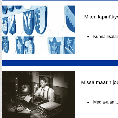
Miten läpinäkyv
Kunnallisala
Missä määrin jou
Media-alan t