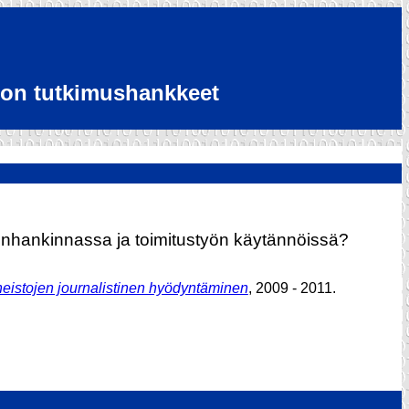
ston tutkimushankkeet
donhankinnassa ja toimitustyön käytännöissä?
eistojen journalistinen hyödyntäminen
, 2009 - 2011.