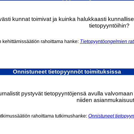
ästi kunnat toimivat ja kuinka halukkaasti kunnallis
tietopyyntöihin?
n kehittämissäätiön rahoittama hanke:
Tietopyyntöongelmien rat
Onnistuneet tietopyynnöt toimituksissa
rnalistit pystyvät tietopyyntöjensä avulla valvomaan
niiden asianmukaisuu
utkimussäätiön rahoittama tutkimushanke:
Onnistuneet tietopyyn