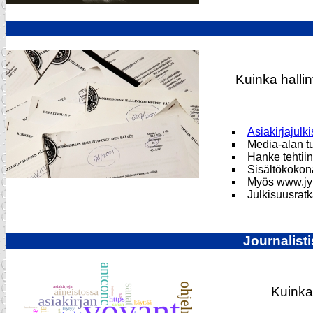
Kuinka hallin
Asiakirjajul
Media-alan t
Hanke tehtiin
Sisältökokona
Myös www.jyu.
Julkisuusratk
Journalist
Kuinka 