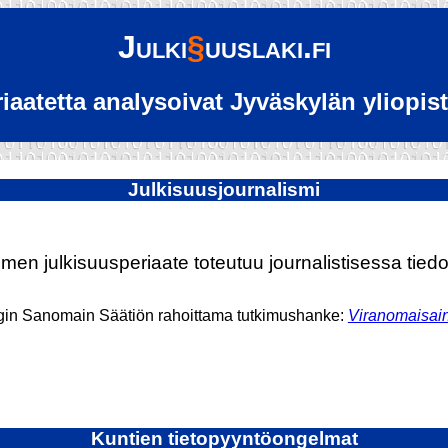
Julki
§
uuslaki.fi
eriaatetta analysoivat Jyväskylän yliopi
Julkisuusjournalismi
en julkisuusperiaate toteutuu journalistisessa tie
gin Sanomain Säätiön rahoittama tutkimushanke:
Viranomaisain
Kuntien tietopyyntöongelmat